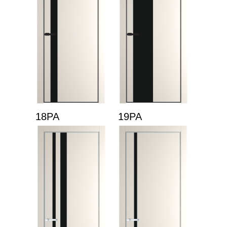
18PA
19PA