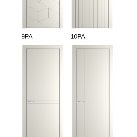
9PA
10PA