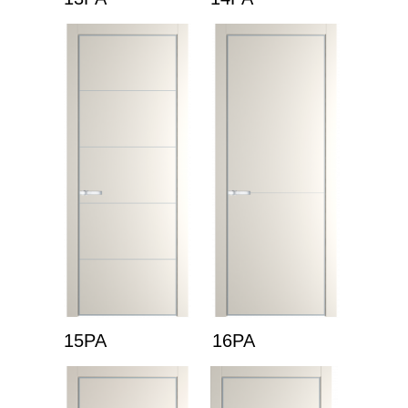
15PA
16PA