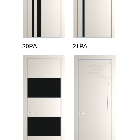
20PA
21PA