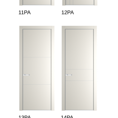
11PA
12PA
13PA
14PA